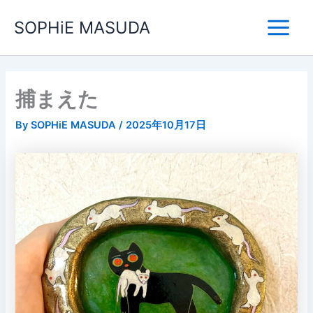
内
Main
SOPHiE MASUDA
容
Menu
を
ス
キ
ッ
捕まえた
プ
By
SOPHiE MASUDA
/
2025年10月17日