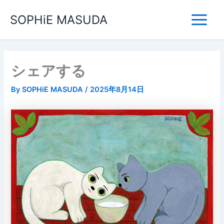
内
Main
SOPHiE MASUDA
容
Menu
を
ス
キ
ッ
シェアする
プ
By
SOPHiE MASUDA
/
2025年8月14日