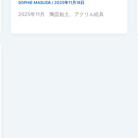
SOPHiE MASUDA
/
2025年11月18日
2025年11月 陶芸粘土、アクリル絵具