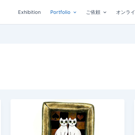
Exhibition
Portfolio
ご依頼
オンラ