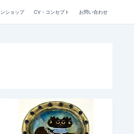
インショップ
CV・コンセプト
お問い合わせ