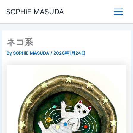
内
Main
SOPHiE MASUDA
容
Menu
を
ス
キ
ッ
ネコ系
プ
By
SOPHiE MASUDA
/
2026年1月24日