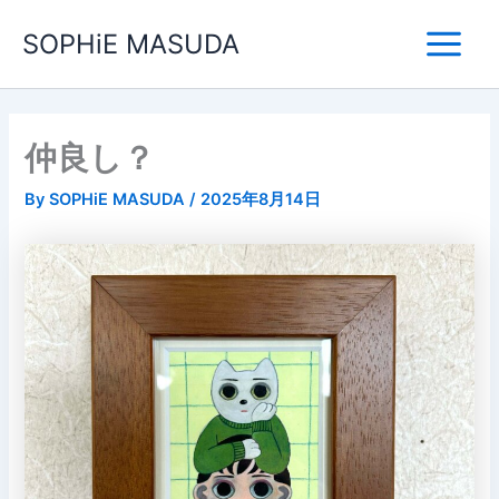
内
Main
SOPHiE MASUDA
容
Menu
を
ス
キ
ッ
仲良し？
プ
By
SOPHiE MASUDA
/
2025年8月14日