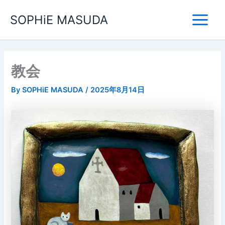
内
Main
SOPHiE MASUDA
容
Menu
を
ス
キ
ッ
教会
プ
By
SOPHiE MASUDA
/
2025年8月14日