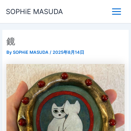
内
Main
SOPHiE MASUDA
容
Menu
を
ス
キ
ッ
鏡
プ
By
SOPHiE MASUDA
/
2025年8月14日