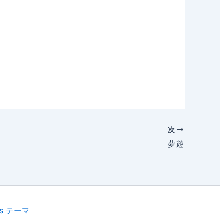
次
夢遊
ess テーマ