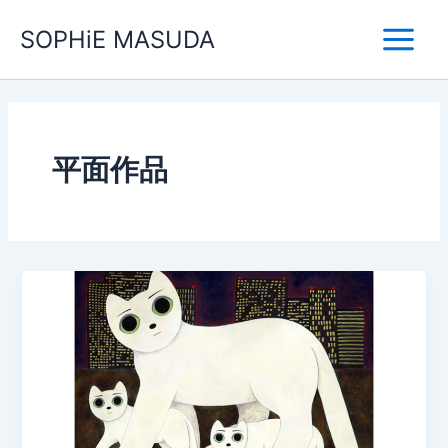
内
Main
SOPHiE MASUDA
容
Menu
を
ス
キ
ッ
プ
平面作品